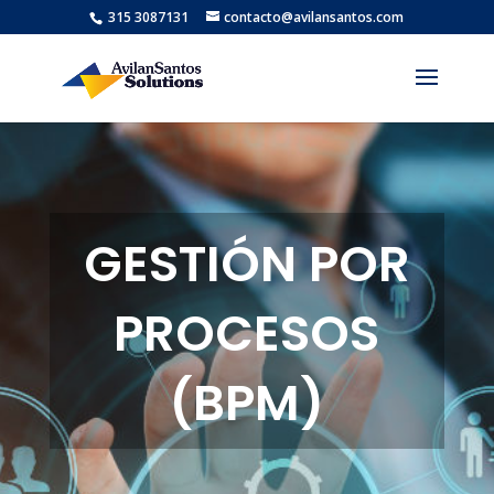
315 3087131
contacto@avilansantos.com
GESTIÓN POR
PROCESOS
(BPM)