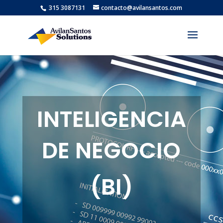
315 3087131
contacto@avilansantos.com
INTELIGENCIA
DE NEGOCIO
(BI)