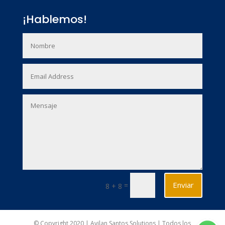
¡Hablemos!
Enviar
=
8 + 8
© Copyright 2020 | Avilan Santos Solutions | Todos los